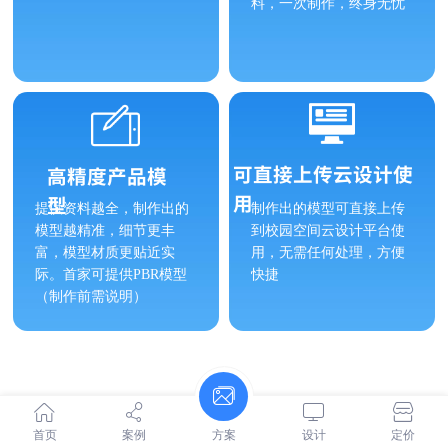
料，一次制作，终身无忧
可直接上传云设计使
高精度产品模
用
型
提供资料越全，制作出的
制作出的模型可直接上传
模型越精准，细节更丰
到校园空间云设计平台使
富，模型材质更贴近实
用，无需任何处理，方便
际。首家可提供PBR模型
快捷
（制作前需说明）
模型质量好不好，关系到最终效果
首页
案例
方案
设计
定价