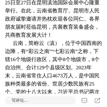
25日至27日在昆明滇池国际会展中心隆重
举行。在此，云南省教育厅、昆明市人民
政府诚挚邀请并热枕欢迎各位同仁、各界
朋友届时莅临昆明，共襄教育装备盛会，
共商教育发展大计
！
云南，简称云（滇），位于中国西南的
边
陲
，有
“彩云之南”“七彩云南”之称，下
辖16个地级行政区，其中8个地级市，8个
自治州、合计129个县级区划。2023年
末，云南省常住人口4673万人，是中国民
族种类最多的省份、世居少数民族有25
个。党的十八大以来，习近平总书记两次
考察云南亲临昆明，要求把云南建设成为
写评论...